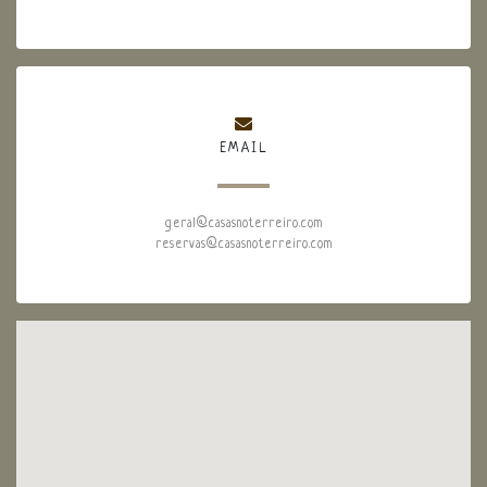
EMAIL
geral@casasnoterreiro.com
reservas@casasnoterreiro.com